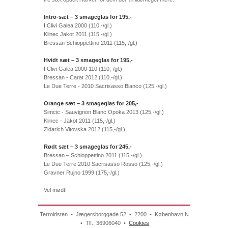
Intro-sæt – 3 smageglas for 195,-
I Clivi Galea 2000 (110,-/gl.)
Klinec Jakot 2011 (115,-/gl.)
Bressan Schioppettino 2011 (115,-/gl.)
Hvidt sæt – 3 smageglas for 195,-
I Clivi Galea 2000 110 (110,-/gl.)
Bressan - Carat 2012 (110,-/gl.)
Le Due Terre - 2010 Sacrisasso Bianco (125,-/gl.)
Orange sæt – 3 smageglas for 205,-
Simcic - Sauvignon Blanc Opoka 2013 (125,-/gl.)
Klinec - Jakot 2011 (115,-/gl.)
Zidarich Vitovska 2012 (115,-/gl.)
Rødt sæt – 3 smageglas for 245,-
Bressan – Schioppettino 2011 (115,-/gl.)
Le Due Terre 2010 Sacrisasso Rosso (125,-/gl.)
Gravner Rujno 1999 (175,-/gl.)
Vel mødt!
Terroiristen • Jægersborggade 52 • 2200 • København N
• Tlf.: 36906040 •
Cookies