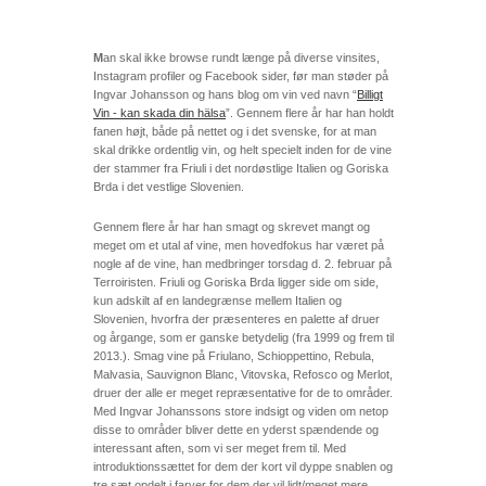
M
an skal ikke browse rundt længe på diverse vinsites,
Instagram profiler og Facebook sider, før man støder på
Ingvar Johansson og hans blog om vin ved navn “
Billigt
Vin - kan skada din hälsa
”. Gennem flere år har han holdt
fanen højt, både på nettet og i det svenske, for at man
skal drikke ordentlig vin, og helt specielt inden for de vine
der stammer fra Friuli i det nordøstlige Italien og Goriska
Brda i det vestlige Slovenien.
Gennem flere år har han smagt og skrevet mangt og
meget om et utal af vine, men hovedfokus har været på
nogle af de vine, han medbringer torsdag d. 2. februar på
Terroiristen. Friuli og Goriska Brda ligger side om side,
kun adskilt af en landegrænse mellem Italien og
Slovenien, hvorfra der præsenteres en palette af druer
og årgange, som er ganske betydelig (fra 1999 og frem til
2013.). Smag vine på Friulano, Schioppettino, Rebula,
Malvasia, Sauvignon Blanc, Vitovska, Refosco og Merlot,
druer der alle er meget repræsentative for de to områder.
Med Ingvar Johanssons store indsigt og viden om netop
disse to områder bliver dette en yderst spændende og
interessant aften, som vi ser meget frem til. Med
introduktionssættet for dem der kort vil dyppe snablen og
tre sæt opdelt i farver for dem der vil lidt/meget mere.