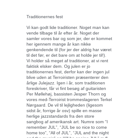
Traditionernes fest
Vi kan godt lide traditioner. Noget man kan
vende tilbage til år efter år. Noget der
samler vores bar og som jer, der er kommet
her igennem mange år kan nikke
genkendende til (for jer der aldrig har været
til det før, er det bare om at holde jer til!).
Vi holder så meget af traditioner, at vi rent
faktisk elsker dem. Og julen er jo
traditionernes fest, derfor kan der ingen jul
blive uden at Terroiristen præsenterer den
årlige Julejazz. Igen i år, som traditionen
foreskriver, får vi fint besøg af guitaristen
Per Møllehøj, bassisten Jesper Thorn og
vores med-Terroirist trommeslageren Terkel
Nørgaard. De vil til lejligheden (ligesom
sidst år, forrige år osv) spille en masse
herlige jazzstandards fra den store
sangbog af amerikansk art. Numre som “I
remember JUL”, “JUL be so nice to come
home too”, “All of JUL”, “JUL and the night