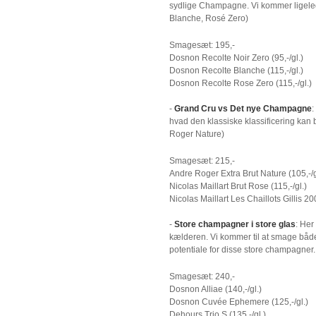
sydlige Champagne. Vi kommer ligeledes
Blanche, Rosé Zero)
Smagesæt: 195,-
Dosnon Recolte Noir Zero (95,-/gl.)
Dosnon Recolte Blanche (115,-/gl.)
Dosnon Recolte Rose Zero (115,-/gl.)
-
Grand Cru vs Det nye Champagne
:
hvad den klassiske klassificering kan
Roger Nature)
Smagesæt: 215,-
Andre Roger Extra Brut Nature (105,-/g
Nicolas Maillart Brut Rose (115,-/gl.)
Nicolas Maillart Les Chaillots Gillis 200
-
Store champagner i store glas
: Her
kælderen. Vi kommer til at smage både 
potentiale for disse store champagner. 
Smagesæt: 240,-
Dosnon Alliae (140,-/gl.)
Dosnon Cuvée Ephemere (125,-/gl.)
Dehours Trio S (135,-/gl.)