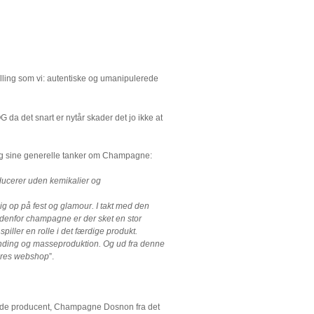
ling som vi: autentiske og umanipulerede
da det snart er nytår skader det jo ikke at
 og sine generelle tanker om Champagne:
ducerer uden kemikalier og
g op på fest og glamour. I takt med den
ndenfor champagne er der sket en stor
iller en rolle i det færdige produkt.
randing og masseproduktion. Og ud fra denne
vores webshop
”.
pede producent, Champagne Dosnon fra det