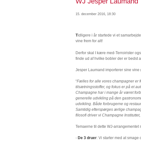
WJ Jesper Laumand
15. december 2016, 18:30
T
idligere i år startede vi et samarb
vine frem for alt!
Derfor skal I kære med-Terroirister og
finde ud af hvilke bobler der er bedst a
Jesper Laumand importerer sine vine 
“
Fælles for alle vores champagner er 
tilsætningsstoffer, og fokus er på et 
Champagne har i mange år været forbun
generelle udvikling på den gastronomis
udvikling. Både forbrugerne og restaura
Samtidig efterspørges ærlige champagn
filosofi driver vi Champagne Institutt
Temaerne til dette WJ-arrangementet se
-
De 3 druer
: Vi starter med at smag