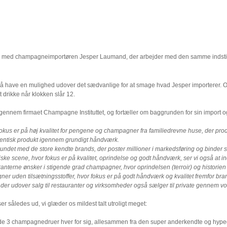
ejde med champagneimportøren Jesper Laumand, der arbejder med den samme indstil
så have en mulighed udover det sædvanlige for at smage hvad Jesper importerer. OG 
t drikke når klokken slår 12.
gennem firmaet Champagne Instituttet, og fortæller om baggrunden for sin import
fokus er på høj kvalitet for pengene og champagner fra familiedrevne huse, der pro
autentisk produkt igennem grundigt håndværk.
det med de store kendte brands, der poster millioner i markedsføring og binder si
ke scene, hvor fokus er på kvalitet, oprindelse og godt håndværk, ser vi også at i
nterne ønsker i stigende grad champagner, hvor oprindelsen (terroir) og historien sp
er uden tilsætningsstoffer, hvor fokus er på godt håndværk og kvalitet fremfor b
et, der udover salg til restauranter og virksomheder også sælger til private gennem 
r således ud, vi glæder os mildest talt utroligt meget:
e de 3 champagnedruer hver for sig, allesammen fra den super anderkendte og hy