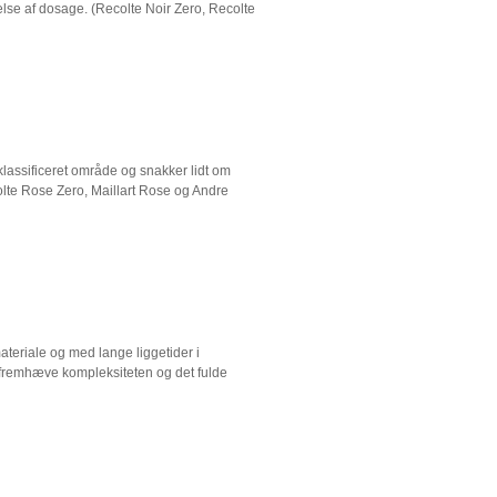
else af dosage. (Recolte Noir Zero, Recolte
lassificeret område og snakker lidt om
olte Rose Zero, Maillart Rose og Andre
teriale og med lange liggetider i
at fremhæve kompleksiteten og det fulde