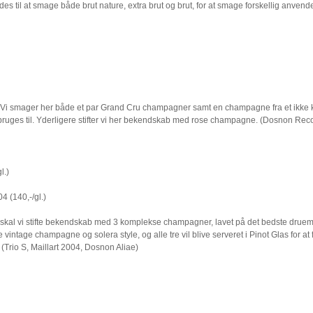
 til at smage både brut nature, extra brut og brut, for at smage forskellig anvend
 Vi smager her både et par Grand Cru champagner samt en champagne fra et ikke k
 bruges til. Yderligere stifter vi her bekendskab med rose champagne. (Dosnon Rec
l.)
4 (140,-/gl.)
 skal vi stifte bekendskab med 3 komplekse champagner, lavet på det bedste druema
vintage champagne og solera style, og alle tre vil blive serveret i Pinot Glas for 
(Trio S, Maillart 2004, Dosnon Aliae)