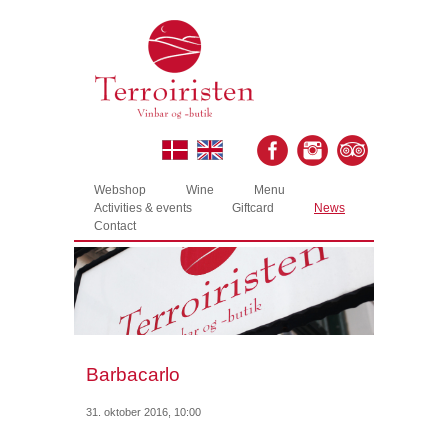
Webshop
Wine
Menu
Activities & events
Giftcard
News
Contact
Barbacarlo
31. oktober 2016, 10:00