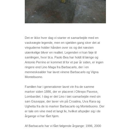
Det er ikke hver dag vi starter et samarbejde med en
vaskeægte legende, men en sjælden gang sker det at
vinguderne holder hånden over os og det næsten
utænkelige bliver en realitet. Legenden vi kan føje til
samlingen, hvor bl.a. Paolo Bea har holdt til længe og
Antonio Perrino er kommet til for et par år siden, er ingen
ringere end Lino Maga fra Barbacarlo, der i en
menneskealder har lavet vinene Barbacarlo og Vigna
Montebuono.
Familien har i generationer lavet vin fra de samme
marker siden 1886, der er placeret i Oltrepo Pavese,
Lombardiet. I dag er det Lino i tæt samarbejde med sin
søn Giuseppe, der laver vin på Croatina, Uva Rara og
Ughetta fra de to marker Barbacarlo og Montebuono. Der
er tale om vine med et langt liv, hvilket afspejler sig i de
årgange vi har fået hjem.
Af Barbacarlo har vi fået følgende årgange: 1996, 2000