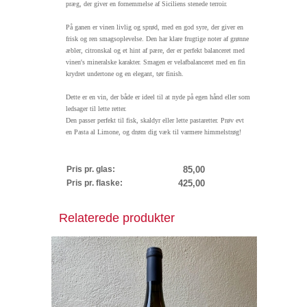
præg, der giver en fornemmelse af Siciliens stenede terroir.
På ganen er vinen livlig og sprød, med en god syre, der giver en
frisk og ren smagsoplevelse. Den har klare frugtige noter af grønne
æbler, citronskal og et hint af pære, der er perfekt balanceret med
vinen's mineralske karakter. Smagen er velafbalanceret med en fin
krydret undertone og en elegant, tør finish.
Dette er en vin, der både er ideel til at nyde på egen hånd eller som
ledsager til lette retter.
Den passer perfekt til fisk, skaldyr eller lette pastaretter. Prøv evt
en Pasta al Limone, og drøm dig væk til varmere himmelstrøg!
Pris pr. glas:
85,00
Pris pr. flaske:
425,00
Relaterede produkter