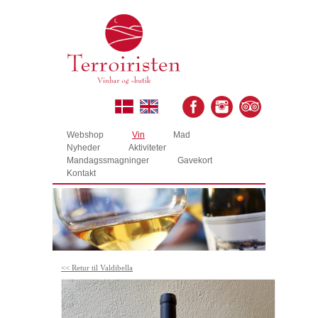
Webshop
Vin
Mad
Nyheder
Aktiviteter
Mandagssmagninger
Gavekort
Kontakt
<< Retur til Valdibella