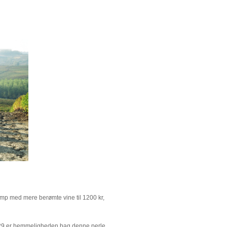
amp med mere berømte vine til 1200 kr,
 1929 er hemmeligheden bag denne perle.