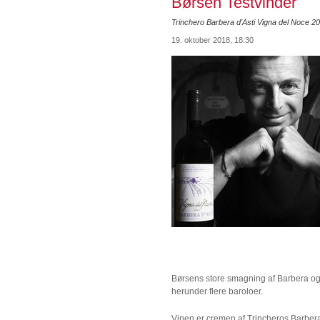
Børsen Testvinder
Trinchero Barbera d'Asti Vigna del Noce 
19. oktober 2018, 18:30
Børsens store smagning af Barbera og 
herunder flere baroloer.
Vinen er cremen af Trincheros Barbera