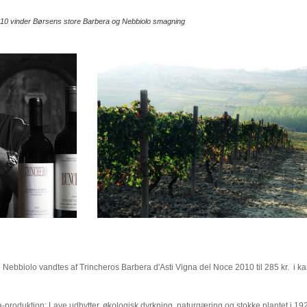
2010 vinder Børsens store Barbera og Nebbiolo smagning
Nebbiolo vandtes af Trincheros Barbera d'Asti Vigna del Noce 2010 til 285 kr. i k
-produktion: Lave udbytter, økologisk dyrkning, naturgæring og stokke plantet i