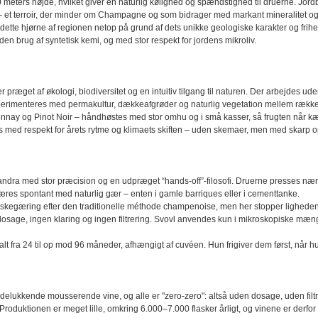
0 meters højde, hvilket giver en naturlig kølighed og spændstighed til druerne. Jor
 – et terroir, der minder om Champagne og som bidrager med markant mineralitet og s
 dette hjørne af regionen netop på grund af dets unikke geologiske karakter og fr
den brug af syntetisk kemi, og med stor respekt for jordens mikroliv.
 præget af økologi, biodiversitet og en intuitiv tilgang til naturen. Der arbejdes uden
perimenteres med permakultur, dækkeafgrøder og naturlig vegetation mellem række
nay og Pinot Noir – håndhøstes med stor omhu og i små kasser, så frugten når kæl
es med respekt for årets rytme og klimaets skiften – uden skemaer, men med skar
andra med stor præcision og en udpræget “hands-off”-filosofi. Druerne presses n
res spontant med naturlig gær – enten i gamle barriques eller i cementtanke.
askegæring efter den traditionelle méthode champenoise, men her stopper lighe
osage, ingen klaring og ingen filtrering. Svovl anvendes kun i mikroskopiske mæn
alt fra 24 til op mod 96 måneder, afhængigt af cuvéen. Hun frigiver dem først, når hun
delukkende mousserende vine, og alle er "zero-zero": altså uden dosage, uden filtre
 Produktionen er meget lille, omkring 6.000–7.000 flasker årligt, og vinene er derf