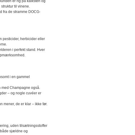
dbunden er rig på kalksten og
truktur til vinene.
ihed fra de stramme DOCG-
 pesticider, herbicider eller
rne.
deren i perfekt stand. Hver
p opmærksomhed.
ænsomt i en gammel
den med Champagne også.
gder – og nogle cuvéer er
 mener, de er klar – ikke før.
ring, uden tilsætningsstoffer
or både sjældne og