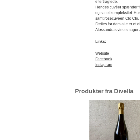
eftertragtede.
Hendes cuvéer spænder fra
og saltet kompleksitet. H
samt rosécuvéen Clo Clo, 
Fælles for dem alle er et e
Alessandras vine smager af
Links:
Website
Facebook
Instagram
Produkter fra Divella