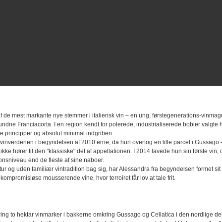
f de mest markante nye stemmer i italiensk vin – en ung, førstegenerations-vinmage
undne Franciacorta. I en region kendt for polerede, industrialiserede bobler valgte 
e principper og absolut minimal indgriben.
 i vinverdenen i begyndelsen af 2010’erne, da hun overtog en lille parcel i Gussago 
kke hører til den "klassiske" del af appellationen. I 2014 lavede hun sin første vin, og
onsniveau end de fleste af sine naboer.
ur og uden familiær vintradition bag sig, har Alessandra fra begyndelsen formet sit 
kompromisløse mousserende vine, hvor terroiret får lov at tale frit.
ng to hektar vinmarker i bakkerne omkring Gussago og Cellatica i den nordlige del