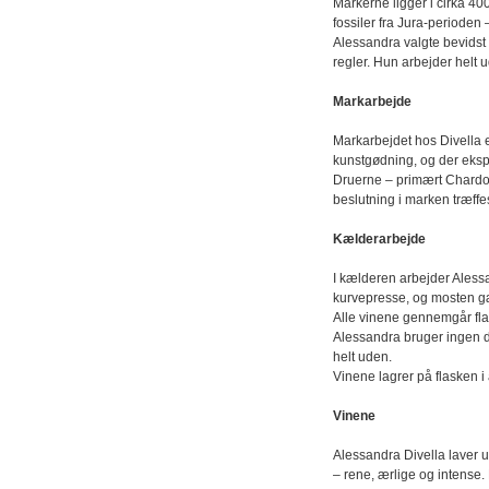
Markerne ligger i cirka 40
fossiler fra Jura-perioden
Alessandra valgte bevidst
regler. Hun arbejder helt u
Markarbejde
Markarbejdet hos Divella er
kunstgødning, og der eks
Druerne – primært Chardon
beslutning i marken træff
Kælderarbejde
I kælderen arbejder Aless
kurvepresse, og mosten gæ
Alle vinene gennemgår fl
Alessandra bruger ingen d
helt uden.
Vinene lagrer på flasken i 
Vinene
Alessandra Divella laver u
– rene, ærlige og intense.