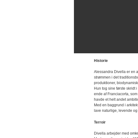
Historie
Alessandra Divella er en a
strømmen i det traditionsb
produktioner, biodynamisk
Hun tog sine første skridt
ende af Franciacorta, som i
havde et helt andet ambiti
Med en baggrund i arkitekt
lave naturlige, levende og 
Terroir
Divella arbejder med omkri