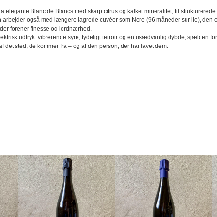
 elegante Blanc de Blancs med skarp citrus og kalket mineralitet, til strukturered
un arbejder også med længere lagrede cuvéer som Nere (96 måneder sur lie), den ox
der forener finesse og jordnærhed.
lektrisk udtryk: vibrerende syre, tydeligt terroir og en usædvanlig dybde, sjælden fo
 det sted, de kommer fra – og af den person, der har lavet dem.