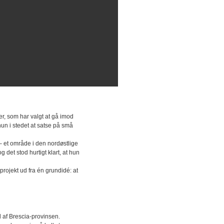
r, som har valgt at gå imod
hun i stedet at satse på små
– et område i den nordøstlige
 det stod hurtigt klart, at hun
projekt ud fra én grundidé: at
 af Brescia-provinsen.