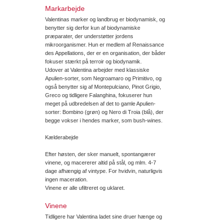
Markarbejde
Valentinas marker og landbrug er biodynamisk, og
benytter sig derfor kun af biodynamiske
præparater, der understøtter jordens
mikroorganismer. Hun er medlem af Renaissance
des Appellations, der er en organisation, der båder
fokuser stærkt på terroir og biodynamik.
Udover at Valentina arbejder med klassiske
Apulien-sorter, som Negroamaro og Primitivo, og
også benytter sig af Montepulciano, Pinot Grigio,
Greco og tidligere Falanghina, fokuserer hun
meget på udbredelsen af det to gamle Apulien-
sorter: Bombino (grøn) og Nero di Troia (blå), der
begge vokser i hendes marker, som bush-wines.
Kælderabejde
Efter høsten, der sker manuelt, spontangærer
vinene, og macererer altid på stål, og mlm. 4-7
dage afhængig af vintype. For hvidvin, naturligvis
ingen maceration.
Vinene er alle ufiltreret og uklaret.
Vinene
Tidligere har Valentina ladet sine druer hænge og