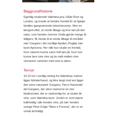
Baggrund/historie
Egentlig studerede Valentina jura i både Rom og
London, og troede at hendes fremtid lå i at hjælpe
families igangværende industrieventyr. Men en
længsel efter, at vende tilbage og leve tæt på den
natur, som hendes mormor Giulia gjorde mange år
tidligere, fik hende til at vende tilbage til området
nær Gargano i det nordlige Apulien (Puglia) nær
byen Apricena. Her ville hun skabe en fremtid,
hvor naturen kunne være helt tæt på, hvor hun
kunne lave sine vine og bo midt mellem sine
vinmarker sammen med sine to døtre.
Terroir
10-15 km i nordlig retning fra Valentinas marker
ligger Adriaterhavet, og ikke langt mod øst ligger
den store naturpark Gargano, Parco Nazionale
del Gargano, der sikre markerne en stor
biodiversitet, der er nødvendig for, at skabe de
vine, som Valentina laver. Jorden er overvejene
kalkholdig i alle hendes vine, på nær hendes
orange Pinot Grigio “Mare e Foresta”, der er en
smule lerholdigt.