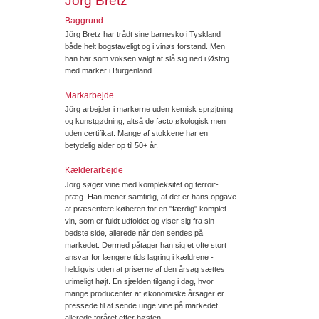
Jörg Bretz
Baggrund
Jörg Bretz har trådt sine barnesko i Tyskland
både helt bogstaveligt og i vinøs forstand. Men
han har som voksen valgt at slå sig ned i Østrig
med marker i Burgenland.
Markarbejde
Jörg arbejder i markerne uden kemisk sprøjtning
og kunstgødning, altså de facto økologisk men
uden certifikat. Mange af stokkene har en
betydelig alder op til 50+ år.
Kælderarbejde
Jörg søger vine med kompleksitet og terroir-
præg. Han mener samtidig, at det er hans opgave
at præsentere køberen for en "færdig" komplet
vin, som er fuldt udfoldet og viser sig fra sin
bedste side, allerede når den sendes på
markedet. Dermed påtager han sig et ofte stort
ansvar for længere tids lagring i kældrene -
heldigvis uden at priserne af den årsag sættes
urimeligt højt. En sjælden tilgang i dag, hvor
mange producenter af økonomiske årsager er
pressede til at sende unge vine på markedet
allerede foråret efter høsten.