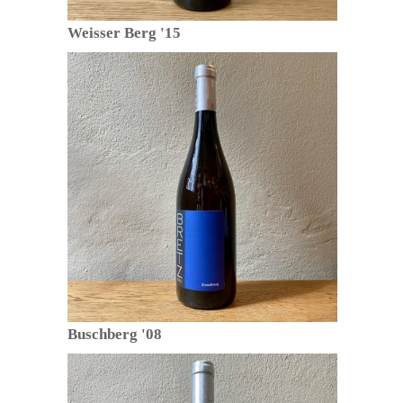
Weisser Berg '15
Buschberg '08