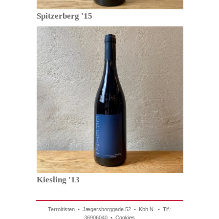
Spitzerberg '15
Kiesling '13
Terroiristen • Jægersborggade 52 • Kbh.N. • Tlf.:
36906040 •
Cookies