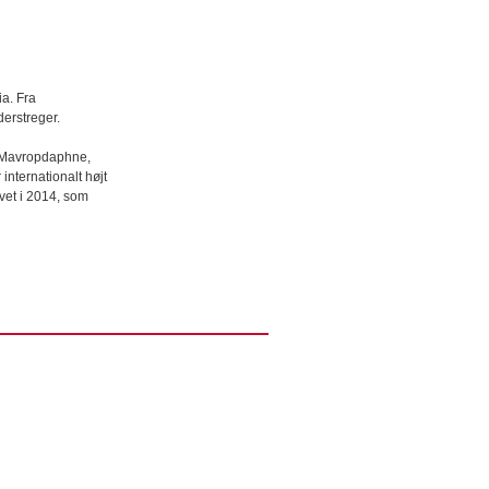
ia. Fra
erstreger.
a, Mavropdaphne,
internationalt højt
vet i 2014, som