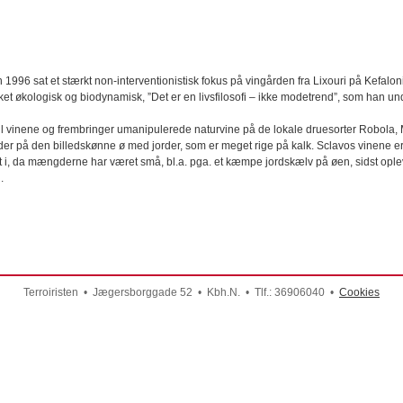
1996 sat et stærkt non-interventionistisk fokus på vingården fra Lixouri på Kefalon
t økologisk og biodynamisk, ”Det er en livsfilosofi – ikke modetrend”, som han und
il til vinene og frembringer umanipulerede naturvine på de lokale druesorter Robol
øjder på den billedskønne ø med jorder, som er meget rige på kalk. Sclavos vinene er 
 i, da mængderne har været små, bl.a. pga. et kæmpe jordskælv på øen, sidst ople
.
Terroiristen • Jægersborggade 52 • Kbh.N. • Tlf.: 36906040 •
Cookies