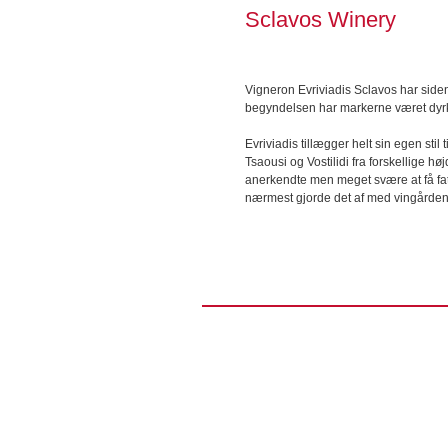
Sclavos Winery
Vigneron Evriviadis Sclavos har siden 
begyndelsen har markerne været dyrke
Evriviadis tillægger helt sin egen st
Tsaousi og Vostilidi fra forskellige h
anerkendte men meget svære at få fat
nærmest gjorde det af med vingården