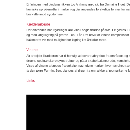
Erfaringen med biodynamikken tog Anthony med sig fra Domaine Huet. De
kemiske sprøjtemidler i marken og der anvendes forskellige former for na
beskytte imod sygdomme.
Kælderarbejde
Der anvendes naturgæring til alle vine i nogle tilfælde på træ. Fx gæres F
eg med lang lagring på gæren - ca. 1 år. Det udvikler vinens kompleksitet
balanceret vin med mulighed for lagring i et årti eller mere.
Vinene
Alt arbejdet i kælderen har til hensigt at bevare aftrykket fra områdets og
druens spektakulære syrestruktur og på at skabe balancerede, kompleks
Visse af vinene aftappes fra enkelte, navngivne marker, hvor terroiret tr
fx den tørre Furmint Sec, blandes af druer fra en række af topmarkerne fo
Links