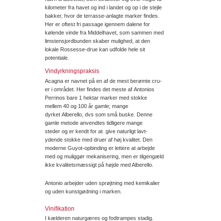
kilometer fra havet og ind i landet og op i de stejle
bakker, hvor de terrasse-anlagte marker findes.
Her er oftest fri passage igennem dalene for
kølende vinde fra Middelhavet, som sammen med
limstensjordbunden skaber mulighed, at den
lokale Rossesse-drue kan udfolde hele sit
potentiale.
Vindyrkningspraksis
Acagna er navnet på en af de mest berømte cru-
er i området. Her findes det meste af Antonios
Perrinos bare 1 hektar marker med stokke
mellem 40 og 100 år gamle; mange
dyrket Alberello, dvs som små buske. Denne
gamle metode anvendtes tidligere mange
steder og er kendt for at give naturligt lavt-
ydende stokke med druer af høj kvalitet. Den
moderne Guyot-opbinding er lettere at arbejde
med og muliggør mekanisering, men er tilgengæld
ikke kvalitetsmæssigt på højde med Alberello.
Antonio arbejder uden sprøjtning med kemikalier
og uden kunstgødning i marken.
Vinifikation
I kælderen naturgæres og fodtrampes stadig.