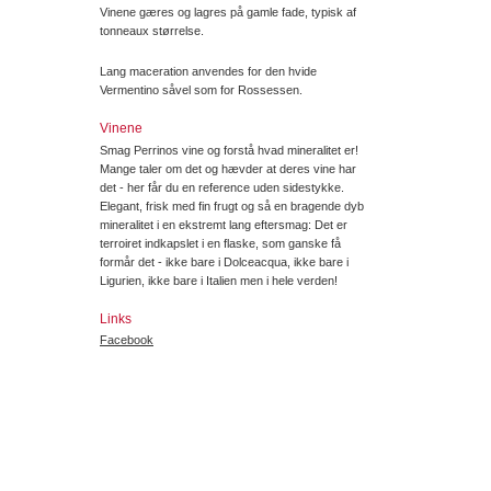
Vinene gæres og lagres på gamle fade, typisk af
tonneaux størrelse.
Lang maceration anvendes for den hvide
Vermentino såvel som for Rossessen.
Vinene
Smag Perrinos vine og forstå hvad mineralitet er!
Mange taler om det og hævder at deres vine har
det - her får du en reference uden sidestykke.
Elegant, frisk med fin frugt og så en bragende dyb
mineralitet i en ekstremt lang eftersmag: Det er
terroiret indkapslet i en flaske, som ganske få
formår det - ikke bare i Dolceacqua, ikke bare i
Ligurien, ikke bare i Italien men i hele verden!
Links
Facebook