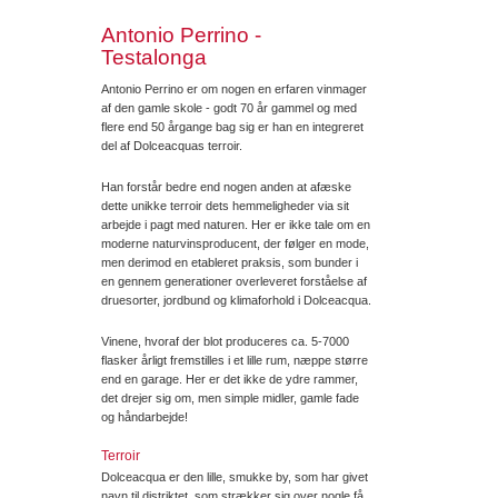
Antonio Perrino -
Testalonga
Antonio Perrino er om nogen en erfaren vinmager
af den gamle skole - godt 70 år gammel og med
flere end 50 årgange bag sig er han en integreret
del af Dolceacquas terroir.
Han forstår bedre end nogen anden at afæske
dette unikke terroir dets hemmeligheder via sit
arbejde i pagt med naturen. Her er ikke tale om en
moderne naturvinsproducent, der følger en mode,
men derimod en etableret praksis, som bunder i
en gennem generationer overleveret forståelse af
druesorter, jordbund og klimaforhold i Dolceacqua.
Vinene, hvoraf der blot produceres ca. 5-7000
flasker årligt fremstilles i et lille rum, næppe større
end en garage. Her er det ikke de ydre rammer,
det drejer sig om, men simple midler, gamle fade
og håndarbejde!
Terroir
Dolceacqua er den lille, smukke by, som har givet
navn til distriktet, som strækker sig over nogle få