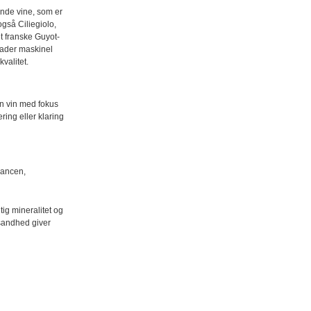
ende vine, som er
gså Ciliegiolo,
t franske Guyot-
llader maskinel
valitet.
n vin med fokus
ring eller klaring
gancen,
ig mineralitet og
 sandhed giver