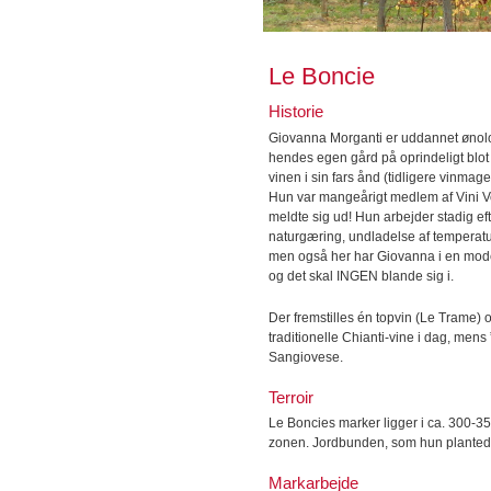
Le Boncie
Historie
Giovanna Morganti er uddannet ønolo
hendes egen gård på oprindeligt blot 
vinen i sin fars ånd (tidligere vinmag
Hun var mangeårigt medlem af Vini Ver
meldte sig ud! Hun arbejder stadig eft
naturgæring, undladelse af temperaturk
men også her har Giovanna i en moden
og det skal INGEN blande sig i.
Der fremstilles én topvin (Le Trame) o
traditionelle Chianti-vine i dag, men
Sangiovese.
Terroir
Le Boncies marker ligger i ca. 300-35
zonen. Jordbunden, som hun plantede si
Markarbejde