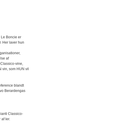
 Le Boncie er
r. Her laver hun
ganisationer,
lse af
 Classico-vine,
N vin, som HUN vil
reference blandt
uovo Berardengas
ianti Classico-
af ler.