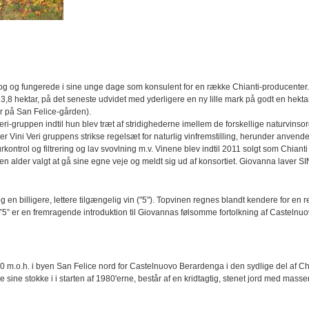
g og fungerede i sine unge dage som konsulent for en række Chianti-producenter.
3,8 hektar, på det seneste udvidet med yderligere en ny lille mark på godt en hekta
er på San Felice-gården).
i-gruppen indtil hun blev træt af stridighederne imellem de forskellige naturvinsor
er Vini Veri gruppens strikse regelsæt for naturlig vinfremstilling, herunder anvende
ontrol og filtrering og lav svovlning m.v. Vinene blev indtil 2011 solgt som Chianti
 alder valgt at gå sine egne veje og meldt sig ud af konsortiet. Giovanna laver SI
g en billigere, lettere tilgængelig vin ("5"). Topvinen regnes blandt kendere for en 
s ”5” er en fremragende introduktion til Giovannas følsomme fortolkning af Casteln
0 m.o.h. i byen San Felice nord for Castelnuovo Berardenga i den sydlige del af Ch
ne stokke i i starten af 1980'erne, består af en kridtagtig, stenet jord med masser 