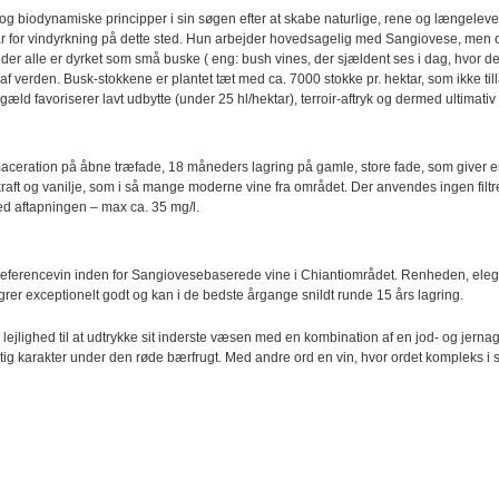
og biodynamiske principper i sin søgen efter at skabe naturlige, rene og længelev
lkår for vindyrkning på dette sted. Hun arbejder hovedsagelig med Sangiovese, men o
er alle er dyrket som små buske ( eng: bush vines, der sjældent ses i dag, hvor de
af verden. Busk-stokkene er plantet tæt med ca. 7000 stokke pr. hektar, som ikke ti
ld favoriserer lavt udbytte (under 25 hl/hektar), terroir-aftryk og dermed ultimativ k
aceration på åbne træfade, 18 måneders lagring på gamle, store fade, som giver e
kraft og vanilje, som i så mange moderne vine fra området. Der anvendes ingen filtre
ed aftapningen – max ca. 35 mg/l.
eferencevin inden for Sangiovesebaserede vine i Chiantiområdet. Renheden, ele
grer exceptionelt godt og kan i de bedste årgange snildt runde 15 års lagring.
jlighed til at udtrykke sit inderste væsen med en kombination af en jod- og jernagt
tig karakter under den røde bærfrugt. Med andre ord en vin, hvor ordet kompleks i