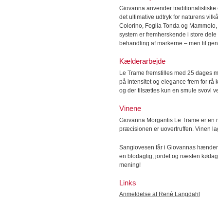
Giovanna anvender traditionalistiske 
det ultimative udtryk for naturens vi
Colorino, Foglia Tonda og Mammolo, d
system er fremherskende i store dele 
behandling af markerne – men til gengæ
Kælderarbejde
Le Trame fremstilles med 25 dages m
på intensitet og elegance frem for rå 
og der tilsættes kun en smule svovl v
Vinene
Giovanna Morgantis Le Trame er en r
præcisionen er uovertruffen. Vinen la
Sangiovesen får i Giovannas hænder le
en blodagtig, jordet og næsten kødag
mening!
Links
Anmeldelse af René Langdahl