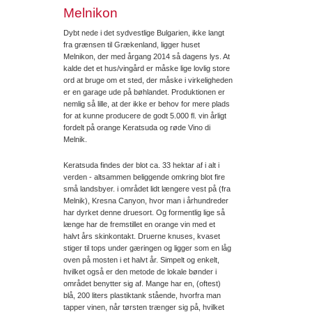
Melnikon
Dybt nede i det sydvestlige Bulgarien, ikke langt
fra grænsen til Grækenland, ligger huset
Melnikon, der med årgang 2014 så dagens lys. At
kalde det et hus/vingård er måske lige lovlig store
ord at bruge om et sted, der måske i virkeligheden
er en garage ude på bøhlandet. Produktionen er
nemlig så lille, at der ikke er behov for mere plads
for at kunne producere de godt 5.000 fl. vin årligt
fordelt på orange Keratsuda og røde Vino di
Melnik.
Keratsuda findes der blot ca. 33 hektar af i alt i
verden - altsammen beliggende omkring blot fire
små landsbyer. i området lidt længere vest på (fra
Melnik), Kresna Canyon, hvor man i århundreder
har dyrket denne druesort. Og formentlig lige så
længe har de fremstillet en orange vin med et
halvt års skinkontakt. Druerne knuses, kvaset
stiger til tops under gæringen og ligger som en låg
oven på mosten i et halvt år. Simpelt og enkelt,
hvilket også er den metode de lokale bønder i
området benytter sig af. Mange har en, (oftest)
blå, 200 liters plastiktank stående, hvorfra man
tapper vinen, når tørsten trænger sig på, hvilket