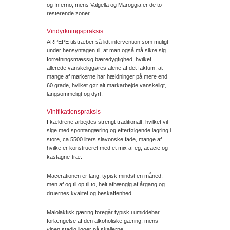
og Inferno, mens Valgella og Maroggia er de to
resterende zoner.
Vindyrkningspraksis
ARPEPE tilstræber så lidt intervention som muligt
under hensyntagen til, at man også må sikre sig
forretningsmæssig bæredygtighed, hvilket
allerede vanskeliggøres alene af det faktum, at
mange af markerne har hældninger på mere end
60 grade, hvilket gør alt markarbejde vanskeligt,
langsommeligt og dyrt.
Vinifikationspraksis
I kældrene arbejdes strengt traditionalt, hvilket vil
sige med spontangæring og efterfølgende lagring i
store, ca 5500 liters slavonske fade, mange af
hvilke er konstrueret med et mix af eg, acacie og
kastagne-træ.
Macerationen er lang, typisk mindst en måned,
men af og til op til to, helt afhængig af årgang og
druernes kvalitet og beskaffenhed.
Malolaktisk gæring foregår typisk i umiddebar
forlængelse af den alkoholiske gæring, mens
vinen stadig ligger på skallerne.