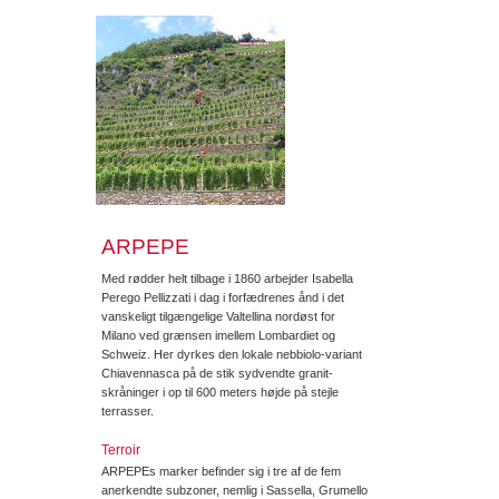
ARPEPE
Med rødder helt tilbage i 1860 arbejder Isabella
Perego Pellizzati i dag i forfædrenes ånd i det
vanskeligt tilgængelige Valtellina nordøst for
Milano ved grænsen imellem Lombardiet og
Schweiz. Her dyrkes den lokale nebbiolo-variant
Chiavennasca på de stik sydvendte granit-
skråninger i op til 600 meters højde på stejle
terrasser.
Terroir
ARPEPEs marker befinder sig i tre af de fem
anerkendte subzoner, nemlig i Sassella, Grumello