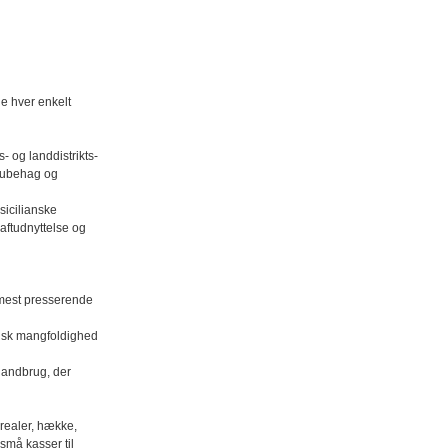
le hver enkelt
- og landdistrikts-
t ubehag og
sicilianske
aftudnyttelse og
e mest presserende
gisk mangfoldighed
 landbrug, der
realer, hække,
små kasser til