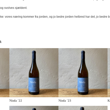
 og svolves sjældent.
e: vores næring kommer fra jorden, og jo bedre jorden helbred har det, jo bedre b
a
Ninfa '22
Ninfa '23
K