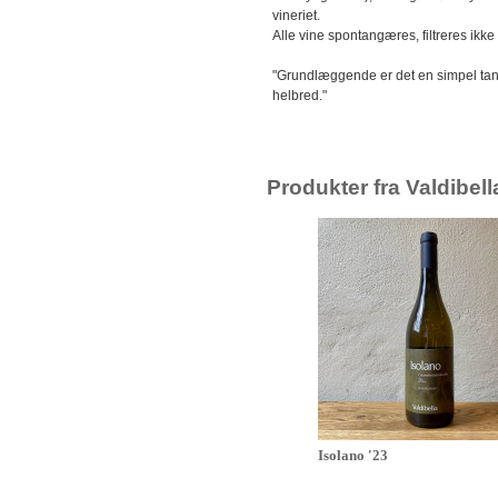
vineriet.
Alle vine spontangæres, filtreres ikke
"Grundlæggende er det en simpel tank
helbred."
Produkter fra Valdibell
Isolano '23