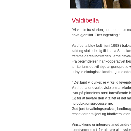
Valdibella
”Vi vidste fra starten, at den eneste 
have gjort lidt. Eller ingenting.”
Valdibella blev født i juni 1998 i bak
kald og sluttede sig til Ithaca Sale
fremme deres indtræden i arbejdsver
Fra begyndelsen har kooperativet fors
territorium: det vil sige at genopre
udnytte økologiske landbrugsmetoder,
” Det land vi dyrker, er virkelig levend
Valdibella er overbeviste om, at økol
svar på planetens nært forestående f
Og for at bevare den vitalitet er de
i produktionsprocesserne.
God jordforvaltningspraksis, landbrugs
respekterer miljøet og biodiversiteten
Vinstokkene er integreret med andre 
stendynger etc.), for at gøre økosyste