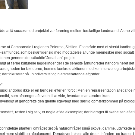
måde at få succes med projektet var forening mellem forskellige landmænd. Alene vil
kerne af Camporeale i regionen Pelermo, Sicilien. Et område med et stærkt landbrugs
sian-samfundet, som beskæftiger sig med modtagelse af unge mennesker med social
denen gennem det såkaldte"Jonathan"-projekt.
øgt at fjerne kulturelle lagdelinger der i de seneste århundreder har domineret det 
tte værdigheden for bønderne, fremme konkrete aktioner mod kommerciel og arbejdskr
 der fokuserer på. biodiversitet og hjemmehørende afgrøder.
e”.
ogisk landbrug ikke er en længsel efter en fortid; Men en repræsentation af et af d
remtid, som afhænger af evnen til at vide, hvordan man ændrer kurs.
t nødvendigt at genoprette den glemte ligevægt med særlig opmærksomhed på biolo
omdrift, resten i sig selv, er nogle af de eksempler, der bidrager til skabelsen af et
.
oprindelige planter i området tæt på naturområder (små skove, damme, udyrkede a
met mere stabilt og afbalanceret. Derudover høstes alle druer i hånden, og fragtes i 