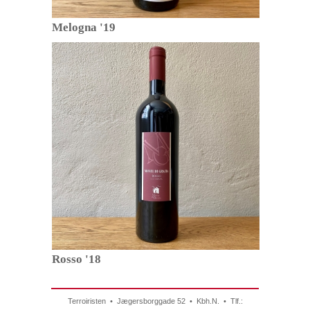
Melogna '19
Rosso '18
Terroiristen • Jægersborggade 52 • Kbh.N. • Tlf.: