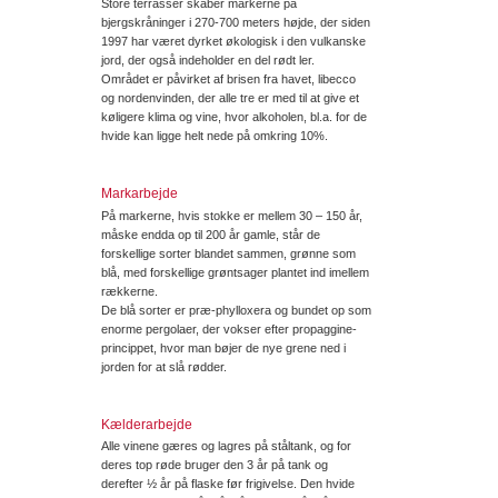
Store terrasser skaber markerne på
bjergskråninger i 270-700 meters højde, der siden
1997 har været dyrket økologisk i den vulkanske
jord, der også indeholder en del rødt ler.
Området er påvirket af brisen fra havet, libecco
og nordenvinden, der alle tre er med til at give et
køligere klima og vine, hvor alkoholen, bl.a. for de
hvide kan ligge helt nede på omkring 10%.
Markarbejde
På markerne, hvis stokke er mellem 30 – 150 år,
måske endda op til 200 år gamle, står de
forskellige sorter blandet sammen, grønne som
blå, med forskellige grøntsager plantet ind imellem
rækkerne.
De blå sorter er præ-phylloxera og bundet op som
enorme pergolaer, der vokser efter propaggine-
princippet, hvor man bøjer de nye grene ned i
jorden for at slå rødder.
Kælderarbejde
Alle vinene gæres og lagres på ståltank, og for
deres top røde bruger den 3 år på tank og
derefter ½ år på flaske før frigivelse. Den hvide