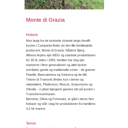
Monte di Grazia
Historie
Ikke langt fra de turistede strande langs Amalfi-
kysten i Campania finder du den lille familieejede
producent, Monte di Grazia. Nådens Bjerg.
Alfonso Arpino ejer MDG og startede produktionen
for 30 år siden i 1993, familien har dog ejet
markerne i flere generationer og altid dyrket
områdets gamle og traditionelle sorter - de grønne
Pepella, Biancatenera og Ginestra og de blå
Tintore di Tramonti (findes kun i denne og
nabodalen), Piedirosso, Moscio, Sciascinoso og
Olivella - i Lattari-bjergene ganske tæt på kysten i
Tramonti-kommunen.
Børnene, Olivia og Fortunato, er gået i deres fars
fodspor og står i dag for produktionen fra familiens
3,2 hk marker.
Terroir