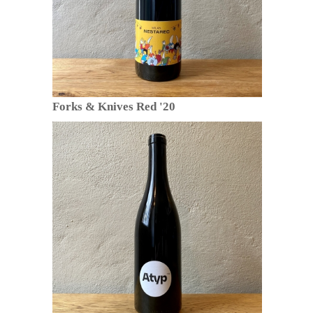
Forks & Knives Red '20