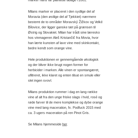
marker hans far plantede tilbage i 2001.
Milans marker er placeret i den sydlige del af
Moravia (den østlige del af Tjekkiet) nærmere
bestemt de to områder Moravský Žižkov og Velké
Bílovice, der ligger ganske tæt på grænsen til
Østrig og Slovakiet. Milan har trådt sine læresko
hos vinmageren Aleš Kristančič fra Movia, hvor
han lærte kunsten af lave vine med skinkontakt,
bedre kendt som orange vine.
Hele produktionen er gennemgående økologisk
og der bliver ikke brugt nogen former for
herbicider i marken. Alle vinen er spontangæret,
ufiltreret, ikke klaret og enten tilsat en smule eller
slet ingen svovl.
Milans produktion rummer i dag en lang række
vine af alt fra den unge friske slags i hvid, rosé og
røde farver til de mere komplekse og dybe orange
vine med lang maceration, fx. Podfuck 2015 med
ca. 3 ugers maceration på ren Pinot Gris.
Se Milans hjemmeside
her
.