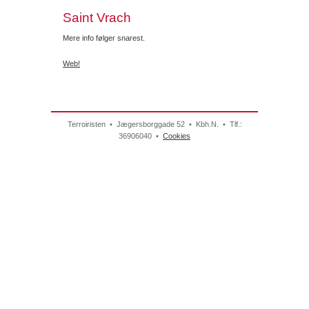
Saint Vrach
Mere info følger snarest.
Web!
Terroiristen • Jægersborggade 52 • Kbh.N. • Tlf.:
36906040 •
Cookies