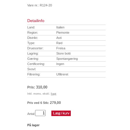
Vare nr.: R124-20
Detailinfo
Land:
Italien
Region:
Piemonte
Distrikt:
Asti
Type:
Rød
Druesorter:
Freisa
Lagring:
Store botti
Gæring:
Spontangæring
Certificering:
Ingen
Svovl:
Filtrering:
Ufiltreret
310,00
Pris:
Inkl. moms, ekskl.
fragt
279,00
Pris ved 6 Stk:
Antal:
På lager