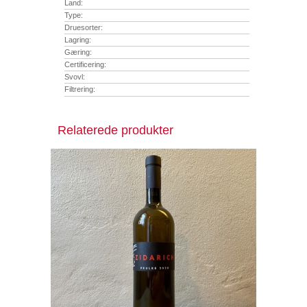
Land:
Type:
Druesorter:
Lagring:
Gæring:
Certificering:
Svovl:
Filtrering:
Relaterede produkter