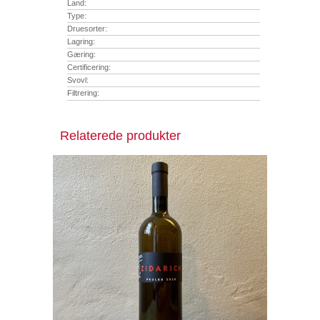
Land:
Type:
Druesorter:
Lagring:
Gæring:
Certificering:
Svovl:
Filtrering:
Relaterede produkter