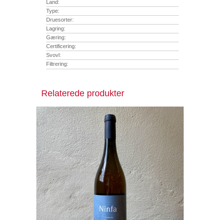
Land:
Type:
Druesorter:
Lagring:
Gæring:
Certificering:
Svovl:
Filtrering:
Relaterede produkter