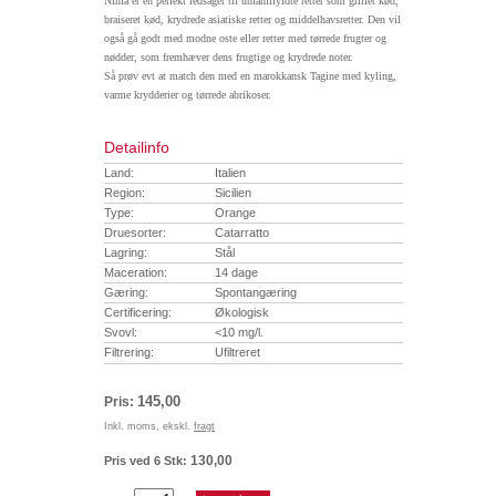
Ninfa er en perfekt ledsager til umamifyldte retter som grillet kød,
braiseret kød, krydrede asiatiske retter og middelhavsretter. Den vil
også gå godt med modne oste eller retter med tørrede frugter og
nødder, som fremhæver dens frugtige og krydrede noter.
Så prøv evt at match den med en marokkansk Tagine med kyling,
varme krydderier og tørrede abrikoser.
Detailinfo
Land:
Italien
Region:
Sicilien
Type:
Orange
Druesorter:
Catarratto
Lagring:
Stål
Maceration:
14 dage
Gæring:
Spontangæring
Certificering:
Økologisk
Svovl:
<10 mg/l.
Filtrering:
Ufiltreret
145,00
Pris:
Inkl. moms, ekskl.
fragt
130,00
Pris ved 6 Stk: