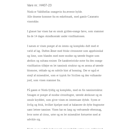
Vare nr.: H407-23
Ninfa er Valdibellas orangevin fra øverste hylde.
Alle druerne kommer fra en enkeltmark, med gamle Catarratto
vinstokke.
I glasset har vinen har en smuk gylden-orange farve, som stammer
fra de 14 dages skindkontakt under vinifikationen.
I næsen er vinen præget af en intens og kompleks duft med et
væld af lag. Duften åbner med friske citrusnoter som appelsinskal
og lime, som blandes med mere modne og tørrede frugter som
abrikos og sultana rosiner. De karakteristiske noter fra den orange
vinifikation tilføjer en let tanninsk struktur og en aroma af tørrede
blomster, teblade og en subtile hint af honning. Der er også et
strejf af mineralitet, som er typisk for Sicilien og den vulkanske
jord, som vinen stammer fra.
På ganen er Ninfa fyldig og kompleks, med en fin tanninstruktur.
Smagen er præget af modne citrusfrugter, tørrede abrikoser og en
smule krydderi, som giver vinen en interessant dybde. Syren er
livlig og frisk, hvilket hjælper med at balancere de dybe frugtnoter
samt lettere tanniner. Vinen har en lang og vedvarende eftersmag,
hvor noter af citrus, urter og en let mineralitet fortsætter med at
udvikle sig.