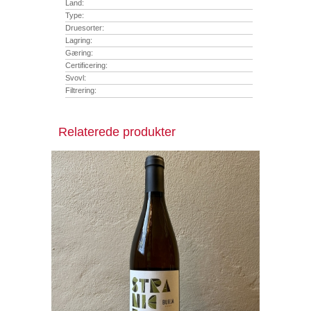
Land:
Type:
Druesorter:
Lagring:
Gæring:
Certificering:
Svovl:
Filtrering:
Relaterede produkter