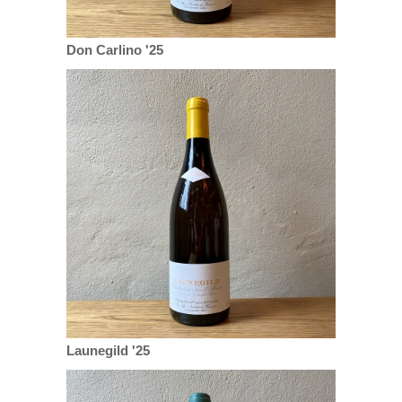
Don Carlino '25
Launegild '25