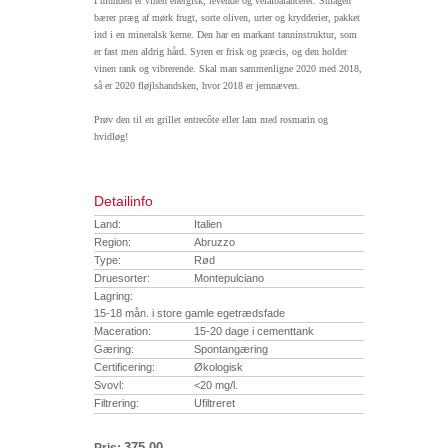
I munden er vinen energisk, levende og velafbalanceret. Smagen
bærer præg af mørk frugt, sorte oliven, urter og krydderier, pakket
ind i en mineralsk kerne. Den har en markant tanninstruktur, som
er fast men aldrig hård. Syren er frisk og præcis, og den holder
vinen rank og vibrerende. Skal man sammenligne 2020 med 2018,
så er 2020 fløjlshandsken, hvor 2018 er jernnæven.
Prøv den til en grillet entrecôte eller lam med rosmarin og
hvidløg!
Detailinfo
Land:
Italien
Region:
Abruzzo
Type:
Rød
Druesorter:
Montepulciano
Lagring:
15-18 mån. i store gamle egetrædsfade
Maceration:
15-20 dage i cementtank
Gæring:
Spontangæring
Certificering:
Økologisk
Svovl:
<20 mg/l.
Filtrering:
Ufiltreret
375,00
Pris: