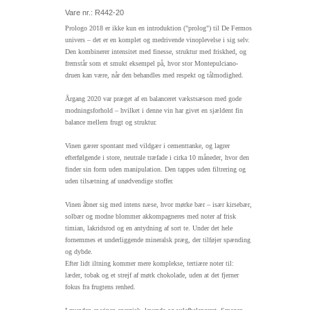
Vare nr.: R442-20
Prologo 2018 er ikke kun en introduktion ("prolog") til De Fermos
univers – det er en komplet og medrivende vinoplevelse i sig selv.
Den kombinerer intensitet med finesse, struktur med friskhed, og
fremstår som et smukt eksempel på, hvor stor Montepulciano-
druen kan være, når den behandles med respekt og tålmodighed.
Årgang 2020 var præget af en balanceret vækstsæson med gode
modningsforhold – hvilket i denne vin har givet en sjældent fin
balance mellem frugt og struktur.
Vinen gærer spontant med vildgær i cementtanke, og lagrer
efterfølgende i store, neutrale træfade i cirka 10 måneder, hvor den
finder sin form uden manipulation. Den tappes uden filtrering og
uden tilsætning af unødvendige stoffer.
Vinen åbner sig med intens næse, hvor mørke bær – især kirsebær,
solbær og modne blommer akkompagneres med noter af frisk
timian, lakridsrod og en antydning af sort te. Under det hele
fornemmes et underliggende mineralsk præg, der tilføjer spænding
og dybde.
Efter lidt iltning kommer mere komplekse, tertiære noter til:
læder, tobak og et strejf af mørk chokolade, uden at det fjerner
fokus fra frugtens renhed.