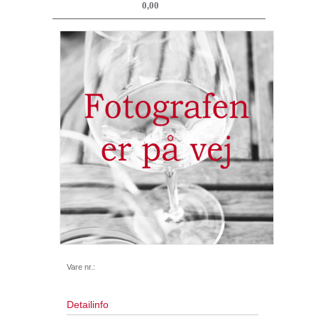
0,00
Vare nr.:
Detailinfo