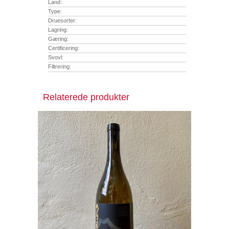
Land:
Type:
Druesorter:
Lagring:
Gæring:
Certificering:
Svovl:
Filtrering:
Relaterede produkter