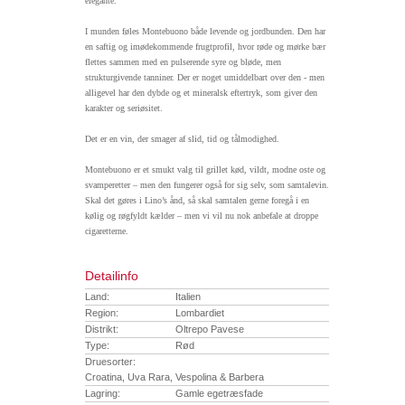
elegante.
I munden føles Montebuono både levende og jordbunden. Den har
en saftig og imødekommende frugtprofil, hvor røde og mørke bær
flettes sammen med en pulserende syre og bløde, men
strukturgivende tanniner. Der er noget umiddelbart over den - men
alligevel har den dybde og et mineralsk eftertryk, som giver den
karakter og seriøsitet.
Det er en vin, der smager af slid, tid og tålmodighed.
Montebuono er et smukt valg til grillet kød, vildt, modne oste og
svamperetter – men den fungerer også for sig selv, som samtalevin.
Skal det gøres i Lino’s ånd, så skal samtalen gerne foregå i en
kølig og røgfyldt kælder – men vi vil nu nok anbefale at droppe
cigaretterne.
Detailinfo
Land:
Italien
Region:
Lombardiet
Distrikt:
Oltrepo Pavese
Type:
Rød
Druesorter:
Croatina, Uva Rara, Vespolina & Barbera
Lagring:
Gamle egetræsfade