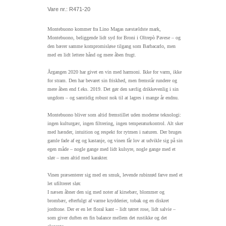
Vare nr.: R471-20
Montebuono kommer fra Lino Magas næstældste mark,
Montebuono, beliggende lidt syd for Broni i Oltrepò Pavese – og
den bærer samme kompromisløse tilgang som Barbacarlo, men
med en lidt lettere hånd og mere åben frugt.
Årgangen 2020 har givet en vin med harmoni. Ikke for varm, ikke
for stram. Den har bevaret sin friskhed, men fremstår rundere og
mere åben end f.eks. 2019. Det gør den særlig drikkevenlig i sin
ungdom – og samtidig robust nok til at lagres i mange år endnu.
Montebuono bliver som altid fremstillet uden moderne teknologi:
ingen kulturgær, ingen filtrering, ingen temperaturkontrol. Alt sker
med hænder, intuition og respekt for rytmen i naturen. Der bruges
gamle fade af eg og kastanje, og vinen får lov at udvikle sig på sin
egen måde – nogle gange med lidt kulsyre, nogle gange med et
slør – men altid med karakter.
Vinen præsenterer sig med en smuk, levende rubinrød farve med et
let ufiltreret slør.
I næsen åbner den sig med noter af kirsebær, blommer og
brombær, efterfulgt af varme krydderier, tobak og en diskret
jordtone. Der er en let floral kant – lidt tørret rose, lidt salvie –
som giver duften en fin balance mellem det rustikke og det