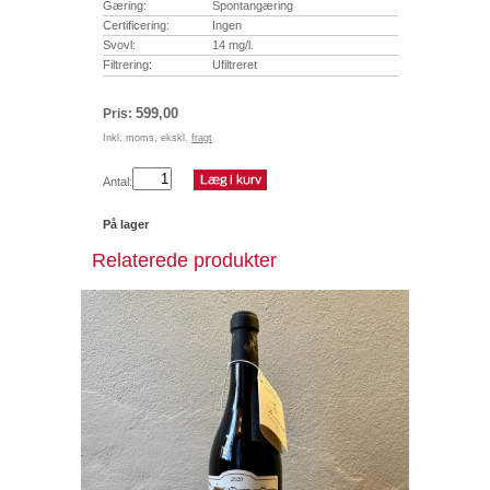
Gæring:
Spontangæring
Certificering:
Ingen
Svovl:
14 mg/l.
Filtrering:
Ufiltreret
599,00
Pris:
Inkl. moms, ekskl.
fragt
Antal:
På lager
Relaterede produkter