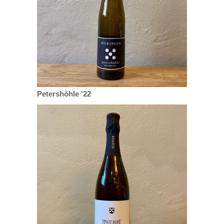
Petershöhle '22