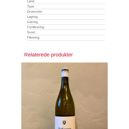
Land:
Type:
Druesorter:
Lagring:
Gæring:
Certificering:
Svovl:
Filtrering:
Relaterede produkter