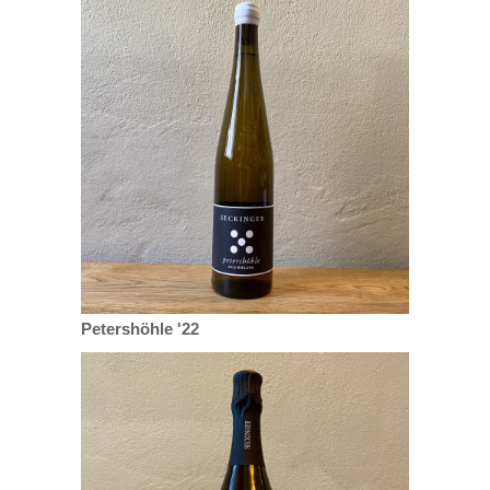
Petershöhle '22