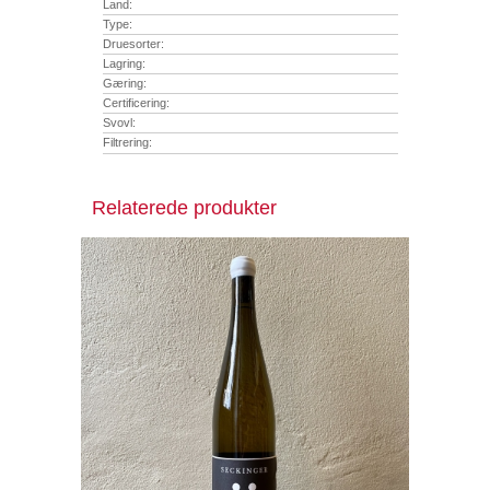
Land:
Type:
Druesorter:
Lagring:
Gæring:
Certificering:
Svovl:
Filtrering:
Relaterede produkter