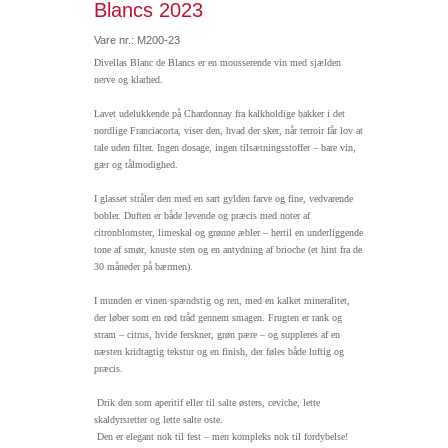
Blancs 2023
Vare nr.: M200-23
Divellas Blanc de Blancs er en mousserende vin med sjælden
nerve og klarhed.
Lavet udelukkende på Chardonnay fra kalkholdige bakker i det
nordlige Franciacorta, viser den, hvad der sker, når terroir får lov at
tale uden filter. Ingen dosage, ingen tilsætningsstoffer – bare vin,
gær og tålmodighed.
I glasset stråler den med en sart gylden farve og fine, vedvarende
bobler. Duften er både levende og præcis med noter af
citronblomster, limeskal og grønne æbler – hertil en underliggende
tone af smør, knuste sten og en antydning af brioche (et hint fra de
30 måneder på bærmen).
I munden er vinen spændstig og ren, med en kalket mineralitet,
der løber som en rød tråd gennem smagen. Frugten er rank og
stram – citrus, hvide ferskner, grøn pære – og suppleres af en
næsten kridtagtig tekstur og en finish, der føles både luftig og
præcis.
Drik den som aperitif eller til salte østers, ceviche, lette
skaldyrsretter og lette salte oste.
Den er elegant nok til fest – men kompleks nok til fordybelse!