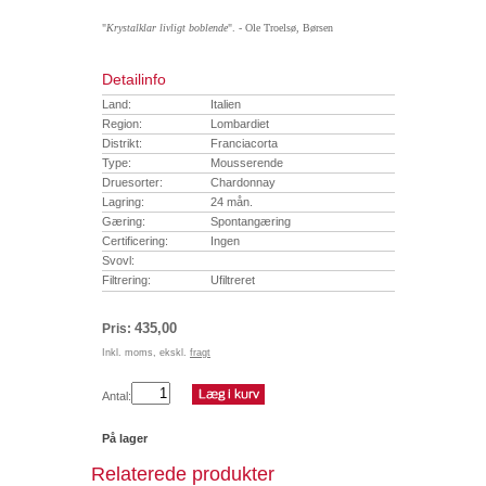
"
Krystalklar livligt boblende
". - Ole Troelsø, Børsen
Detailinfo
Land:
Italien
Region:
Lombardiet
Distrikt:
Franciacorta
Type:
Mousserende
Druesorter:
Chardonnay
Lagring:
24 mån.
Gæring:
Spontangæring
Certificering:
Ingen
Svovl:
Filtrering:
Ufiltreret
435,00
Pris:
Inkl. moms, ekskl.
fragt
Antal:
På lager
Relaterede produkter