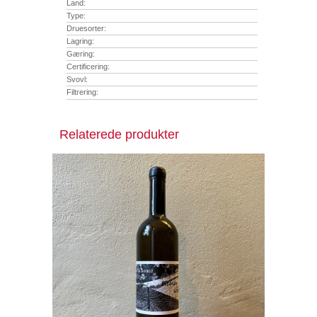
Land:
Type:
Druesorter:
Lagring:
Gæring:
Certificering:
Svovl:
Filtrering:
Relaterede produkter