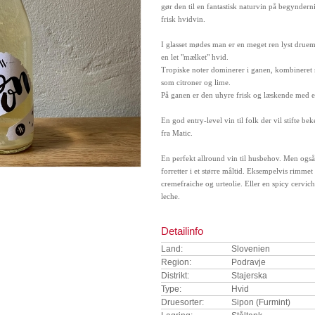
gør den til en fantastisk naturvin på begyndern
frisk hvidvin.
I glasset mødes man er en meget ren lyst druem
en let "mælket" hvid.
Tropiske noter dominerer i ganen, kombineret 
som citroner og lime.
På ganen er den uhyre frisk og læskende med en 
En god entry-level vin til folk der vil stifte b
fra Matic.
En perfekt allround vin til husbehov. Men også 
forretter i et større måltid. Eksempelvis rimmet
cremefraiche og urteolie. Eller en spicy cervic
leche.
Detailinfo
Land:
Slovenien
Region:
Podravje
Distrikt:
Stajerska
Type:
Hvid
Druesorter:
Sipon (Furmint)