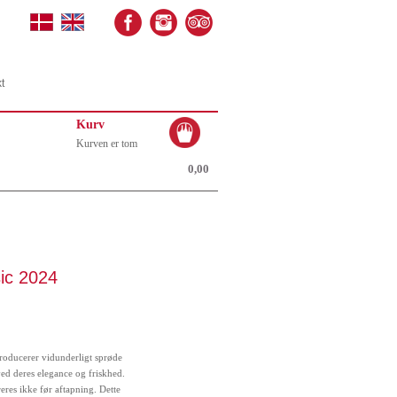
t
Kurv
Kurven er tom
0,00
ic 2024
roducerer vidunderligt sprøde
ed deres elegance og friskhed.
treres ikke før aftapning. Dette