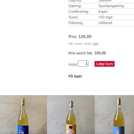
Lagring:
Ståltank
Gæring:
Spontangæring
Certificering:
Ingen
Svovl:
<50 mg/l.
Filtrering:
Ufiltreret
120,00
Pris:
Inkl. moms, ekskl.
fragt
109,00
Pris ved 6 Stk:
Antal:
På lager