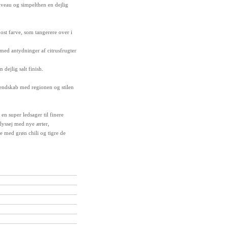
iveau og simpelthen en dejlig
ost farve, som tangerere over i
med antydninger af citrusfrugter
dejlig salt finish.
ekendskab med regionen og stilen
en super ledsager til finere
 lyssej med nye ærter,
he med grøn chili og tigre de