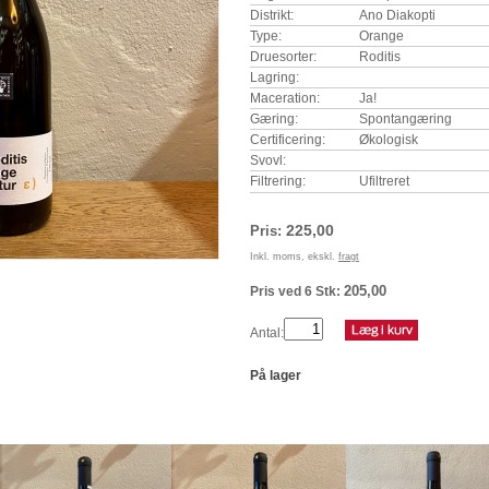
Distrikt:
Ano Diakopti
Type:
Orange
Druesorter:
Roditis
Lagring:
Maceration:
Ja!
Gæring:
Spontangæring
Certificering:
Økologisk
Svovl:
Filtrering:
Ufiltreret
225,00
Pris:
Inkl. moms, ekskl.
fragt
205,00
Pris ved 6 Stk:
Antal:
På lager