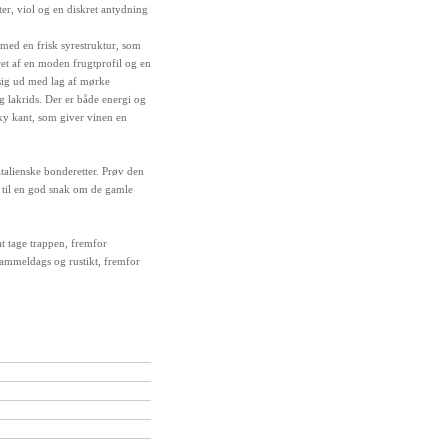
ter, viol og en diskret antydning
 med en frisk syrestruktur, som
ret af en moden frugtprofil og en
 sig ud med lag af mørke
g lakrids. Der er både energi og
nky kant, som giver vinen en
 italienske bonderetter. Prøv den
e til en god snak om de gamle
t tage trappen, fremfor
ammeldags og rustikt, fremfor