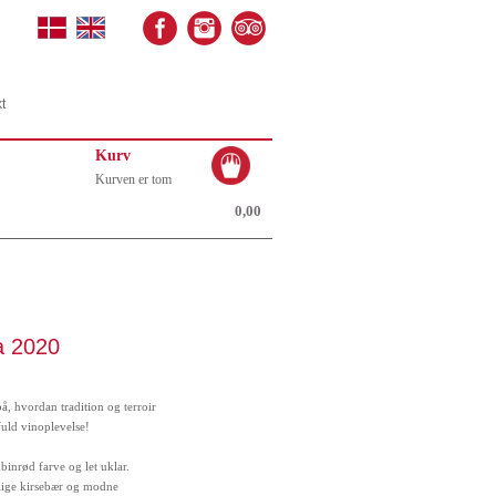
t
Kurv
Kurven er tom
0,00
a 2020
å, hvordan tradition og terroir
fuld vinoplevelse!
binrød farve og let uklar.
lige kirsebær og modne