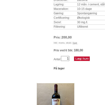
Lagring:
12 mån. i cement, stål
Maceration:
10-15 dage
Gæring:
Spontangæring
Certificering:
Økologisk
Svovl:
30 mg./l.
Filtrering:
Ufiltreret
200,00
Pris:
Inkl. moms, ekskl.
fragt
180,00
Pris ved 6 Stk:
Antal:
På lager