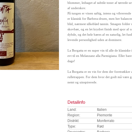
blommer, ledsaget af subtile toner af tørrede ur
af underskov.
På tungen er vinen saftig, intens og vibrerende
er klassisk for Barbera-druen, men her balance
blid, nærmest silkeblød tannin. Smagen folder
skovbær, og en let krydret finish med spor af o
dybde, og det hele bæres af en naturlig, let fu
levende personlighed uden at dominere.
La Borgatta er en super vin til alle de klassiske
evt til en Melanzane alla Parmigiana. Eller bar
dage!
La Borgatta er en vin for dem der foretrækker a
rulletrappen. For dem hvor det godt må være g
nemt og uinspirerede.
Detailinfo
Land:
Italien
Region:
Piemonte
Distrikt:
Monferrato
Type:
Rød
Druesorter:
Barbera