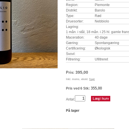
Region:
Piemonte
Distrikt:
Barolo
Type:
Rød
Druesorter:
Nebbiolo
Lagring:
1 mån. i stål, 18 mån. i 25 hl. gamle fra
Maceration:
40 dage
Gæring:
Spontangæring
Certificering:
Økologisk
Svovl:
Filtrering:
Ufiltreret
395,00
Pris:
Inkl. moms, ekskl.
fragt
355,00
Pris ved 6 Stk:
Antal:
På lager