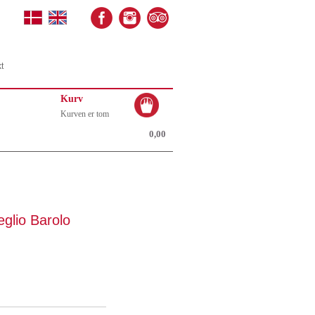
t
Kurv
Kurven er tom
0,00
glio Barolo