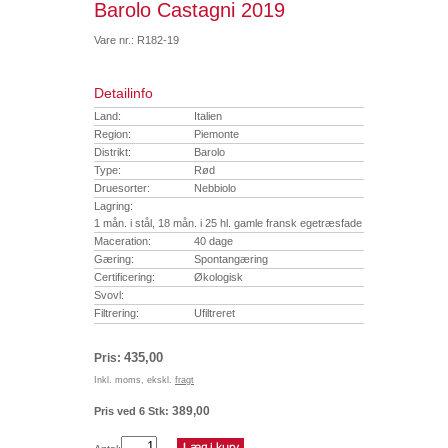
Barolo Castagni 2019
Vare nr.: R182-19
Detailinfo
Land:
Italien
Region:
Piemonte
Distrikt:
Barolo
Type:
Rød
Druesorter:
Nebbiolo
Lagring:
1 mån. i stål, 18 mån. i 25 hl. gamle fransk egetræsfade
Maceration:
40 dage
Gæring:
Spontangæring
Certificering:
Økologisk
Svovl:
Filtrering:
Ufiltreret
435,00
Pris:
Inkl. moms, ekskl.
fragt
389,00
Pris ved 6 Stk: