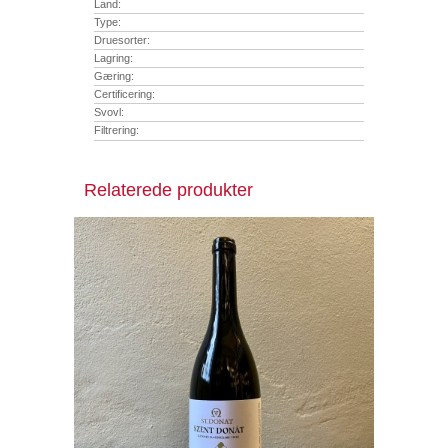
Land:
Type:
Druesorter:
Lagring:
Gæring:
Certificering:
Svovl:
Filtrering:
Relaterede produkter