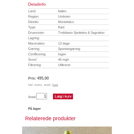
Detailinfo
Land:
Italien
Region:
Umbrien
Distrikt:
Montefalco
Type:
Rød
Druesorter:
Trebbiano Spoletino & Sagratino
Lagring:
Maceration:
13 dage
Gæring:
Spontangæring
Certificering:
Ingen
Svovl:
46 mg/l.
Filtrering:
Ufiltreret
495,00
Pris:
Inkl. moms, ekskl.
fragt
Antal:
På lager
Relaterede produkter