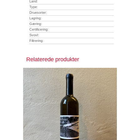
Land:
Type:
Druesorter:
Lagring:
Gæring:
Certificering:
Svovl:
Filtrering:
Relaterede produkter