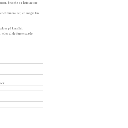
ugter, brioche og kridtagtige
enet mineralitet, en meget fin
ældes på karaffel.
 eller til de første spæde
ade