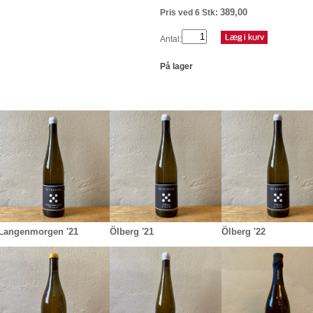
389,00
Pris ved 6 Stk:
Antal:
På lager
Langenmorgen '21
Ölberg '21
Ölberg '22