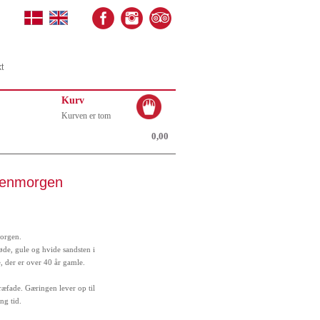
t
Kurv
Kurven er tom
0,00
genmorgen
morgen.
de, gule og hvide sandsten i
 der er over 40 år gamle.
ræfade.
Gæringen lever op til
ng tid.