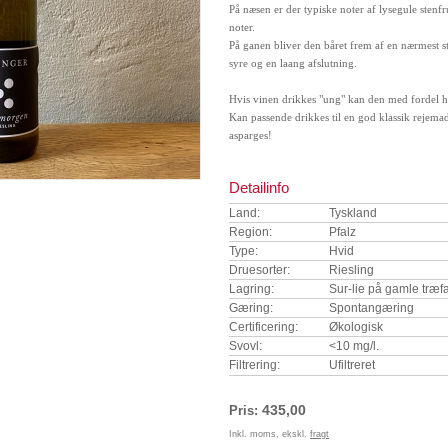
På næsen er der typiske noter af lysegule stenfr
noter.
På ganen bliver den båret frem af en nærmest st
syre og en laang afslutning.
Hvis vinen drikkes "ung" kan den med fordel h
Kan passende drikkes til en god klassik rejemad,
asparges!
Detailinfo
Land:
Tyskland
Region:
Pfalz
Type:
Hvid
Druesorter:
Riesling
Lagring:
Sur-lie på gamle træf
Gæring:
Spontangæring
Certificering:
Økologisk
Svovl:
<10 mg/l.
Filtrering:
Ufiltreret
435,00
Pris:
Inkl. moms, ekskl.
fragt