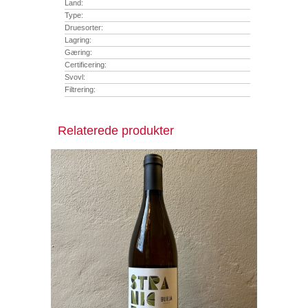
Land:
Type:
Druesorter:
Lagring:
Gæring:
Certificering:
Svovl:
Filtrering:
Relaterede produkter