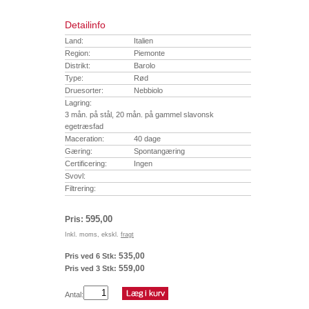
Detailinfo
Land:
Italien
Region:
Piemonte
Distrikt:
Barolo
Type:
Rød
Druesorter:
Nebbiolo
Lagring:
3 mån. på stål, 20 mån. på gammel slavonsk
egetræsfad
Maceration:
40 dage
Gæring:
Spontangæring
Certificering:
Ingen
Svovl:
Filtrering:
595,00
Pris:
Inkl. moms, ekskl.
fragt
535,00
Pris ved 6 Stk:
559,00
Pris ved 3 Stk:
Antal: