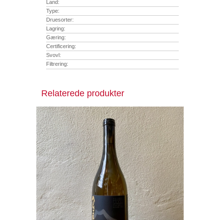
Land:
Type:
Druesorter:
Lagring:
Gæring:
Certificering:
Svovl:
Filtrering:
Relaterede produkter