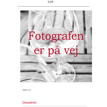
0,00
Vare nr.:
Detailinfo