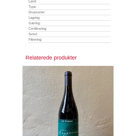
Land:
Type:
Druesorter:
Lagring:
Gæring:
Certificering:
Svovl:
Filtrering:
Relaterede produkter